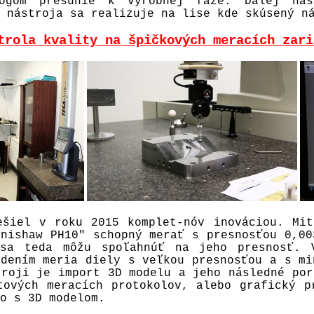
lógom presunie k výrobnej fáze. Ďalej nás
 nástroja sa realizuje na lise kde skúsený n
trola kvality na špičkových meracích zari
ešiel v roku 2015 komplet-nóv inováciou. Mi
enishaw PH10" schopný merať s presnosťou 0,00
 sa teda môžu spoľahnúť na jeho presnosť. 
adením meria diely s veľkou presnosťou a s mi
troji je import 3D modelu a jeho následné por
tových meracích protokolov, alebo grafický p
o s 3D modelom.