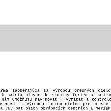
irma zaoberajúca sa výrobou presných diel
ak patria hlavne do skupiny foriem a nástro
 nám umožňujú navrhovať , vyrábať a kontrol
úsenosti s výrobou foriem nielen pre presné
na CNC pat osích obrábacích centrách a meriam