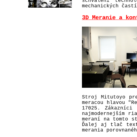
schválení techno
mechanických častí
3D Meranie a kon
Stroj Mitutoyo pr
meracou hlavou "R
17025. Zákazníci
najmodernejším ri
meraní na tomto s
Ďalej aj tlač tex
merania porovnanéh