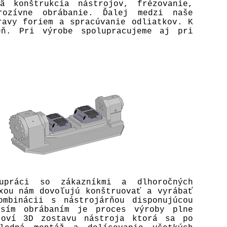
ä konštrukcia nástrojov, frézovanie,
rozívne obrábanie. Ďalej medzi naše
ravy foriem a spracúvanie odliatkov. K
eň. Pri výrobe spolupracujeme aj pri
upráci so zákazníkmi a dlhoročných
xou nám dovoľujú konštruovať a vyrábať
mbinácii s nástrojárňou disponujúcou
sím obrábaním je proces výroby plne
toví 3D zostavu nástroja ktorá sa po