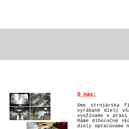
O nás:
Sme strojárska f
vyrábané diely vš
využívame v praxi
Máme dlhoročné sk
diely opracúvame 