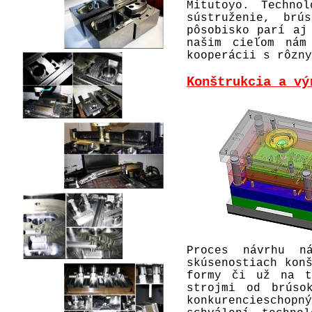
Mitutoyo. Techno
sústruženie, brú
pôsobisko parí aj
našim cieľom nám
kooperácii s rôzny
Konštrukcia a vý
Proces návrhu n
skúsenostiach kon
formy či už na t
strojmi od brúso
konkurencieschop