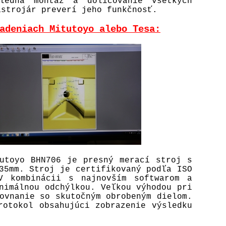
ledná montáž a dolícovanie všetkých
ástrojár preverí jeho funkčnosť.
adeniach Mitutoyo alebo Tesa:
tutoyo BHN706 je presný merací stroj s
35mm. Stroj je certifikovaný podľa ISO
V kombinácii s najnovším softwarom a
nimálnou odchýlkou. Veľkou výhodou pri
ovnanie so skutočným obrobeným dielom.
rotokol obsahujúci zobrazenie výsledku