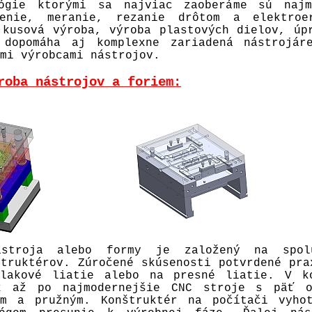
lógie ktorými sa najviac zaoberáme sú najm
senie, meranie, rezanie drôtom a elektroe
 kusová výroba, výroba plastových dielov, úp
 dopomáha aj komplexne zariadená nástrojár
mi výrobcami nástrojov.
roba nástrojov a foriem:
ástroja alebo formy je založený na spol
štruktérov. Zúročené skúsenosti potvrdené pra
lakové liatie alebo na presné liatie. V ko
k až po najmodernejšie CNC stroje s päť o
ným a pružným. Konštruktér na počítači vyho